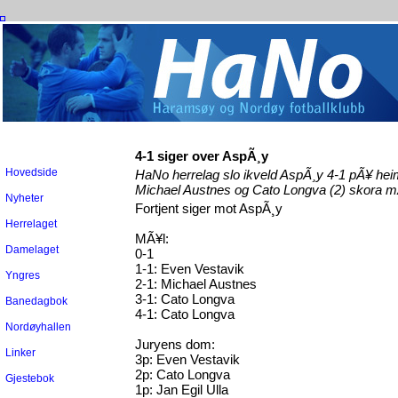
4-1 siger over AspÃ¸y
Hovedside
HaNo herrelag slo ikveld AspÃ¸y 4-1 pÃ¥ he
Michael Austnes og Cato Longva (2) skora mÃ¥
Nyheter
Fortjent siger mot AspÃ¸y
Herrelaget
MÃ¥l:
Damelaget
0-1
1-1: Even Vestavik
Yngres
2-1: Michael Austnes
3-1: Cato Longva
Banedagbok
4-1: Cato Longva
Nordøyhallen
Juryens dom:
Linker
3p: Even Vestavik
2p: Cato Longva
Gjestebok
1p: Jan Egil Ulla