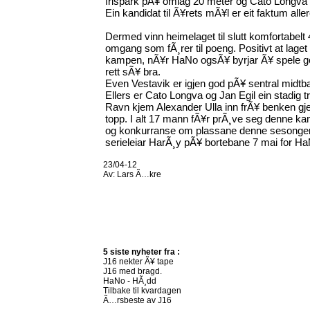
frispark pÃ¥ omlag 20 meter og Cato Longva se
Ein kandidat til Ã¥rets mÃ¥l er eit faktum aller
Dermed vinn heimelaget til slutt komfortabelt 4
omgang som fÃ¸rer til poeng. Positivt at lage
kampen, nÃ¥r HaNo ogsÃ¥ byrjar Ã¥ spele go
rett sÃ¥ bra.
Even Vestavik er igjen god pÃ¥ sentral midt
Ellers er Cato Longva og Jan Egil ein stadig 
Ravn kjem Alexander Ulla inn frÃ¥ benken gje
topp. I alt 17 mann fÃ¥r prÃ¸ve seg denne ka
og konkurranse om plassane denne sesongen.
serieleiar HarÃ¸y pÃ¥ bortebane 7 mai for Ha
23/04-12
Av:
Lars Ã…kre
5 siste nyheter fra :
J16 nekter Ã¥ tape
J16 med bragd.
HaNo - HÃ¸dd
Tilbake til kvardagen
Ã…rsbeste av J16