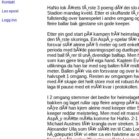
Kontakt
HaNo tok Ã¥rets fÃ¸rste 3 poeng dÃ¥ dei sl
Les epost
Stadion mandag kveld. Etter ei skuffande fÃ
fullstendig over banespelet i andre omgang o
Logg inn
fleire ballar bak gjestane sin gode keeper.
Etter ein god start pÃ¥ kampen frÃ¥ heimela
den fÃ¸rste skoringa. Ein AspÃ¸y-spelar fÃ¥r e
forsvar stÃ¥ aleine pÃ¥ 5 meter og sett enkel
perioda med bÃ¥de pasningsspel og duellspe
med ball fÃ¸rer til unÃ¸dvendige balltap. Men h
som kan gjere ting pÃ¥ eiga hand. Kaptein Ev
utlikninga da han tar med seg ballen frÃ¥ mid
meter. Ballen gÃ¥r via ein forsvarar og over 
halvspelt 1 omgang. Resten av omgangen har
med Ã¥ skape det heilt store mot eit robust 
laga til pause med eit mÃ¥l kvar i protokollen.
I 2 omgang stemmer det bedre for heimelaget
bakken og laget rullar opp fleire angrep pÃ¥ k
nÃ¦re dÃ¥ han kjem aleine med keeper etter 
keeper reddar meisterleg. Men med eit massivt 
AspÃ¸y mÃ¥tte mÃ¥la komme for HaNo. 2-1 
Michael Austnes fÃ¥r krangla over streken. 3-1 
Alexander Ulla som fÃ¥r slÃ¥tt inn til Cato 
hÃ¸gdepunkt fÃ¥r vi etter ca ein halvtime av