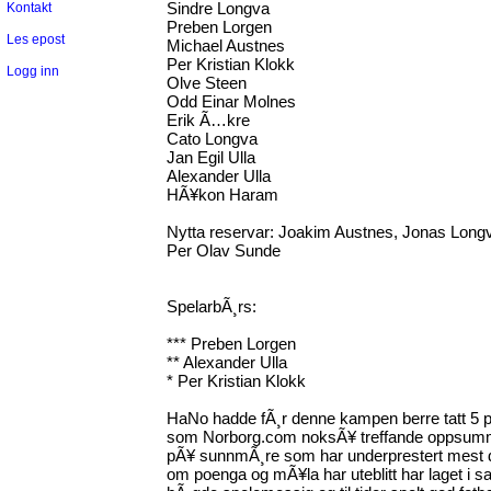
Sindre Longva
Kontakt
Preben Lorgen
Les epost
Michael Austnes
Per Kristian Klokk
Logg inn
Olve Steen
Odd Einar Molnes
Erik Ã…kre
Cato Longva
Jan Egil Ulla
Alexander Ulla
HÃ¥kon Haram
Nytta reservar: Joakim Austnes, Jonas Long
Per Olav Sunde
SpelarbÃ¸rs:
*** Preben Lorgen
** Alexander Ulla
* Per Kristian Klokk
HaNo hadde fÃ¸r denne kampen berre tatt 5 po
som Norborg.com noksÃ¥ treffande oppsumme
pÃ¥ sunnmÃ¸re som har underprestert mest 
om poenga og mÃ¥la har uteblitt har laget i s