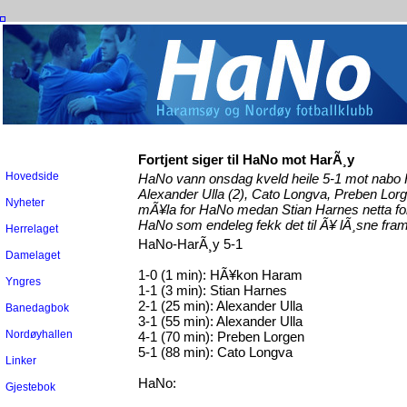
Fortjent siger til HaNo mot HarÃ¸y
Hovedside
HaNo vann onsdag kveld heile 5-1 mot nabo 
Alexander Ulla (2), Cato Longva, Preben L
Nyheter
mÃ¥la for HaNo medan Stian Harnes netta for
HaNo som endeleg fekk det til Ã¥ lÃ¸sne fra
Herrelaget
HaNo-HarÃ¸y 5-1
Damelaget
1-0 (1 min): HÃ¥kon Haram
Yngres
1-1 (3 min): Stian Harnes
2-1 (25 min): Alexander Ulla
Banedagbok
3-1 (55 min): Alexander Ulla
Nordøyhallen
4-1 (70 min): Preben Lorgen
5-1 (88 min): Cato Longva
Linker
HaNo:
Gjestebok