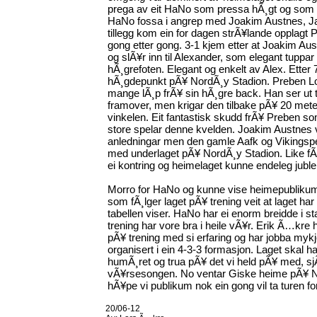
prega av eit HaNo som pressa hÃ¸gt og so
HaNo fossa i angrep med Joakim Austnes, Jan
tillegg kom ein for dagen strÃ¥lande opplagt
gong etter gong. 3-1 kjem etter at Joakim Aus
og slÃ¥r inn til Alexander, som elegant tuppar
hÃ¸grefoten. Elegant og enkelt av Alex. Ette
hÃ¸gdepunkt pÃ¥ NordÃ¸y Stadion. Preben Lor
mange lÃ¸p frÃ¥ sin hÃ¸gre back. Han ser ut t
framover, men krigar den tilbake pÃ¥ 20 meter
vinkelen. Eit fantastisk skudd frÃ¥ Preben 
store spelar denne kvelden. Joakim Austnes v
anledningar men den gamle Aafk og Vikingspel
med underlaget pÃ¥ NordÃ¸y Stadion. Like fÃ¸r 
ei kontring og heimelaget kunne endeleg juble
Morro for HaNo og kunne vise heimepublikumm
som fÃ¸lger laget pÃ¥ trening veit at laget h
tabellen viser. HaNo har ei enorm breidde i sta
trening har vore bra i heile vÃ¥r. Erik Ã…kre h
pÃ¥ trening med si erfaring og har jobba myk
organisert i ein 4-3-3 formasjon. Laget skal h
humÃ¸ret og trua pÃ¥ det vi held pÃ¥ med, sjÃ
vÃ¥rsesongen. No ventar Giske heime pÃ¥ N
hÃ¥pe vi publikum nok ein gong vil ta turen fo
20/06-12