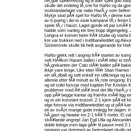
hÃ¸gde spelemessig og til tider spelt god fot
skulle det endeleg lÃ¸sne for HaNo og da gjor
motstandarlaget var nabo HarÃ¸y som befinn 
Mykje stod pÃ¥ spel for HaNo fÃ¸r denne kam
av 6 poeng i dei to siste kampane fÃ¸r ferien fÃ
spele fÃ¸r i haust. Laget gjorde eit par smÃ¥ 
hadde som vanleg ein brei tropp tilgjengeleg
Longva er komen heim frÃ¥ studie og starta
kre var trukken ned i midtbaneleddet og Alexa
Sistnemnde skulle bli heilt avgjerande for H
HaNo gjekk rett i angrep frÃ¥ starten av kamp
sett HÃ¥kon Haram ballen i mÃ¥l etter ei strÃ
hÃ¸grekanten der Cato slÃ¥r ballen pÃ¥ bakers
ikkje vare lenge. Like etter fÃ¥r Stian Harnes
ein dÃ¸dball og sett enkelt inn utlikninga og
allereie etter fÃ¥ minutt av fÃ¸rste omgong. E
og eit solid forsvar med kaptein Per Kristian
problemer med Ã¥ stÃ¥ imot det lille HarÃ¸y s
opp pÃ¥ begge kantar og framfor mÃ¥l ligg e
og er ein konstant trussel. 2-1 kjem pÃ¥ eit kl
eige forsvar via midtbaneleddet og ut pÃ¥ ka
eit av svÃ¦rt mange gode innlegg for dagen. In
hÃ¸gast og headar inn 2-1 frÃ¥ 5 meter. Ei vak
strÃ¥lande angrep! Jan Egil Ulla og Alexander
doble leiinga men laga gÃ¥r til pause med 2-1
omgong var dominert av heimelaget skulle o