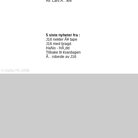
Av:
Lars Ã…kre
5 siste nyheter fra :
J16 nekter Ã¥ tape
J16 med bragd.
HaNo - HÃ¸dd
Tilbake til kvardagen
Ã…rsbeste av J16
© HaNo FK 2008