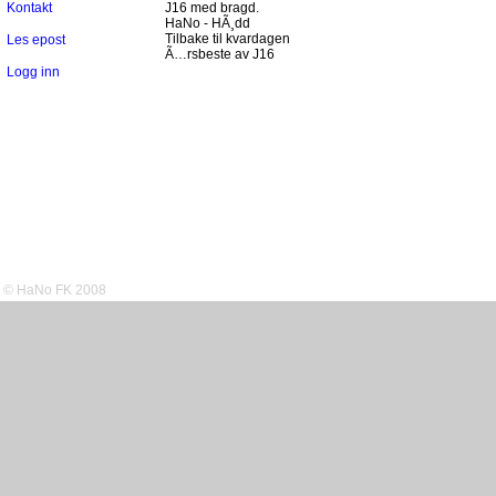
Kontakt
J16 med bragd.
HaNo - HÃ¸dd
Tilbake til kvardagen
Les epost
Ã…rsbeste av J16
Logg inn
© HaNo FK 2008