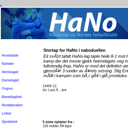
Stortap for HaNo i naboduellen
Hovedside
Eit svÃ¦rt tafatt HaNo-lag tapte heile 8-1 mot
kamp der det meste gjekk heimelagets veg m
Nyheter
fullstendig ihop. HaNo er med det definitivt
gjenstÃ¥r 3 runder av Ã¥rets sesong. Stig E
Herrelaget
mÃ¥l i kampen som bÃ¸r gÃ¥ i glÃ¸ymeboka 
Damelaget
24/09-12
Yngres
Av:
Lars Ã…kre
Banedagbok
Nordøyhallen
Linker
Gjestebok
5 siste nyheter fra :
J16 nekter Ã¥ tape