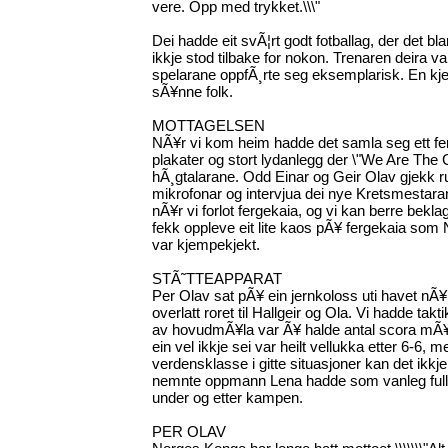
vere. Opp med trykket.\\\"
Dei hadde eit svÃ¦rt godt fotballag, der det b
ikkje stod tilbake for nokon. Trenaren deira v
spelarane oppfÃ¸rte seg eksemplarisk. En kj
sÃ¥nne folk.
MOTTAGELSEN
NÃ¥r vi kom heim hadde det samla seg ett femt
plakater og stort lydanlegg der \"We Are The
hÃ¸gtalarane. Odd Einar og Geir Olav gjekk 
mikrofonar og intervjua dei nye Kretsmestarane
nÃ¥r vi forlot fergekaia, og vi kan berre bekla
fekk oppleve eit lite kaos pÃ¥ fergekaia som N
var kjempekjekt.
STÃ˜TTEAPPARAT
Per Olav sat pÃ¥ ein jernkoloss uti havet nÃ
overlatt roret til Hallgeir og Ola. Vi hadde tak
av hovudmÃ¥la var Ã¥ halde antal scora mÃ¥
ein vel ikkje sei var heilt vellukka etter 6-6, 
verdensklasse i gitte situasjoner kan det ikkj
nemnte oppmann Lena hadde som vanleg full ko
under og etter kampen.
PER OLAV