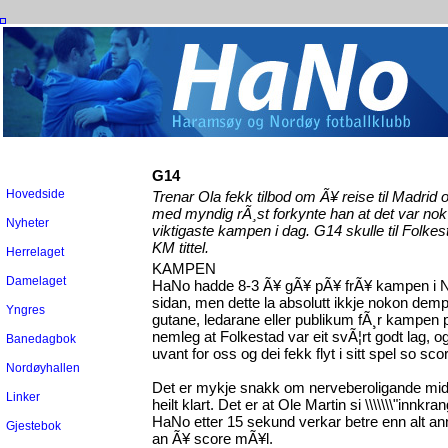
G14
Hovedside
Trenar Ola fekk tilbod om Ã¥ reise til Madrid 
med myndig rÃ¸st forkynte han at det var nok
Nyheter
viktigaste kampen i dag. G14 skulle til Folk
KM tittel.
Herrelaget
KAMPEN
Damelaget
HaNo hadde 8-3 Ã¥ gÃ¥ pÃ¥ frÃ¥ kampen i No
sidan, men dette la absolutt ikkje nokon dem
Yngres
gutane, ledarane eller publikum fÃ¸r kampen 
nemleg at Folkestad var eit svÃ¦rt godt lag, og 
Banedagbok
uvant for oss og dei fekk flyt i sitt spel so sco
Nordøyhallen
Det er mykje snakk om nerveberoligande midde
Linker
heilt klart. Det er at Ole Martin si \\\\\\\"innkran
HaNo etter 15 sekund verkar betre enn alt an
Gjestebok
an Ã¥ score mÃ¥l.