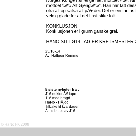
Norges Konge har lenge hatt mottoet \\\\\\\"Alt
mottoet \\\\\\\"Alt Gjeng\\\\\\\". Han har tatt 
ofra alt og satsa alt pÃ¥ dei. Det er ein fantast
veldig glade for at det finst slike folk.
KONKLUSJON
Konklusjonen er i grunn ganske grei.
HANO SITT G14 LAG ER KRETSMESTER 2
25/10-14
Av:
Hallgeir Remme
5 siste nyheter fra :
J16 nekter Ã¥ tape
J16 med bragd.
HaNo - HÃ¸dd
Tilbake til kvardagen
Ã…rsbeste av J16
© HaNo FK 2008