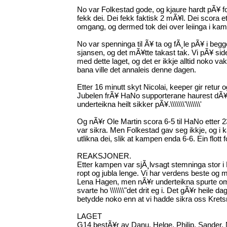
No var Folkestad gode, og kjaure hardt pÃ¥ fo
fekk dei. Dei fekk faktisk 2 mÃ¥l. Dei scora e
omgang, og dermed tok dei over leiinga i ka
No var spenninga til Ã¥ ta og fÃ¸le pÃ¥ i beg
sjansen, og det mÃ¥tte takast tak. Vi pÃ¥ side
med dette laget, og det er ikkje alltid noko 
bana ville det annaleis denne dagen.
Etter 16 minutt skyt Nicolai, keeper gir retur o
Jubelen frÃ¥ HaNo supporterane haurest dÃ¥ he
underteikna heilt sikker pÃ¥.\\\\\\\'\\\\\\\'
Og nÃ¥r Ole Martin scora 6-5 til HaNo etter 23
var sikra. Men Folkestad gav seg ikkje, og i 
utlikna dei, slik at kampen enda 6-6. Ein flott
REAKSJONER.
Etter kampen var sjÃ¸lvsagt stemninga stor i 
ropt og jubla lenge. Vi har verdens beste og 
Lena Hagen, men nÃ¥r underteikna spurte om 
svarte ho \\\\\\\"det drit eg i. Det gÃ¥r heile da
betydde noko enn at vi hadde sikra oss Kret
LAGET
G14 bestÃ¥r av Danu, Helge, Philip, Sander, N