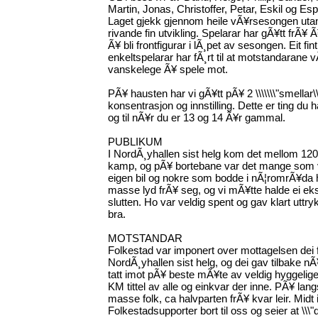
Martin, Jonas, Christoffer, Petar, Eskil og Es
Laget gjekk gjennom heile vÃ¥rsesongen utan 
rivande fin utvikling. Spelarar har gÃ¥tt frÃ¥ Ã¥
Ã¥ bli frontfigurar i lÃ¸pet av sesongen. Eit fi
enkeltspelarar har fÃ¸rt til at motstandarane 
vanskelege Ã¥ spele mot.
PÃ¥ hausten har vi gÃ¥tt pÃ¥ 2 \\\\\\\"smellar\\
konsentrasjon og innstilling. Dette er ting du 
og til nÃ¥r du er 13 og 14 Ã¥r gammal.
PUBLIKUM
I NordÃ¸yhallen sist helg kom det mellom 120 o
kamp, og pÃ¥ bortebane var det mange som 
eigen bil og nokre som bodde i nÃ¦romrÃ¥da 
masse lyd frÃ¥ seg, og vi mÃ¥tte halde ei e
slutten. Ho var veldig spent og gav klart uttry
bra.
MOTSTANDAR
Folkestad var imponert over mottagelsen dei f
NordÃ¸yhallen sist helg, og dei gav tilbake nÃ¥
tatt imot pÃ¥ beste mÃ¥te av veldig hyggelige 
KM tittel av alle og einkvar der inne. PÃ¥ lan
masse folk, ca halvparten frÃ¥ kvar leir. Mid
Folkestadsupporter bort til oss og seier at \\\"de