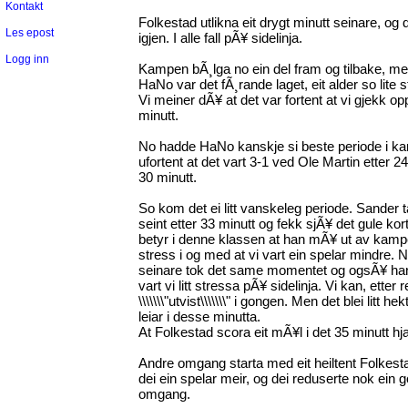
Kontakt
Folkestad utlikna eit drygt minutt seinare, o
Les epost
igjen. I alle fall pÃ¥ sidelinja.
Logg inn
Kampen bÃ¸lga no ein del fram og tilbake, men
HaNo var det fÃ¸rande laget, eit alder so lite
Vi meiner dÃ¥ at det var fortent at vi gjekk opp
minutt.
No hadde HaNo kanskje si beste periode i kam
ufortent at det vart 3-1 ved Ole Martin etter 24
30 minutt.
So kom det ei litt vanskeleg periode. Sander ta
seint etter 33 minutt og fekk sjÃ¥ det gule k
betyr i denne klassen at han mÃ¥ ut av kampen 
stress i og med at vi vart ein spelar mindre. 
seinare tok det same momentet og ogsÃ¥ han 
vart vi litt stressa pÃ¥ sidelinja. Vi kan, etter
\\\\\\\"utvist\\\\\\\" i gongen. Men det blei litt
leiar i desse minutta.
At Folkestad scora eit mÃ¥l i det 35 minutt hjalp
Andre omgang starta med eit heiltent Folkesta
dei ein spelar meir, og dei reduserte nok ein 
omgang.