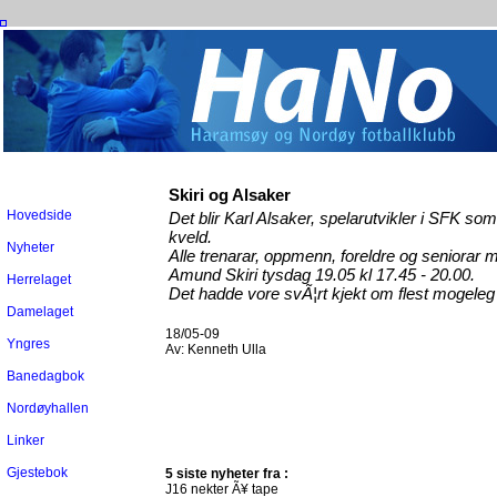
Skiri og Alsaker
Hovedside
Det blir Karl Alsaker, spelarutvikler i SFK som
kveld.
Nyheter
Alle trenarar, oppmenn, foreldre og seniora
Amund Skiri tysdag 19.05 kl 17.45 - 20.00.
Herrelaget
Det hadde vore svÃ¦rt kjekt om flest mogeleg
Damelaget
18/05-09
Yngres
Av:
Kenneth Ulla
Banedagbok
Nordøyhallen
Linker
Gjestebok
5 siste nyheter fra :
J16 nekter Ã¥ tape