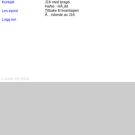
Kontakt
J16 med bragd.
HaNo - HÃ¸dd
Tilbake til kvardagen
Les epost
Ã…rsbeste av J16
Logg inn
© HaNo FK 2008