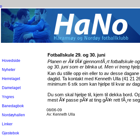
Fotballskule 29. og 30. juni
Hovedside
Planen er Ã¥ fÃ¥ gjennomfÃ¸rt fotballskule og
og 30. juni som er blinka ut. Men vi treng hjelpa
Nyheter
Kan du stille opp ein eller to av desse dagane
dagtid. Ta kontakt med Kenneth Ulla (41 21 26
Herrelaget
minimum 6 stk som kan hjelpe til kvar av dagan
Damelaget
Du som skal hjelpe til, kjem til dekka bord. O
Yngres
mest Ã¥ passe pÃ¥ at ting gÃ¥r rett fÃ¸re seg. O
Banedagbok
08/06-09
Av:
Kenneth Ulla
Nordøyhallen
Linker
Gjestebok