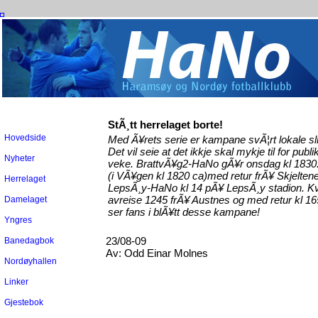
StÃ¸tt herrelaget borte!
Hovedside
Med Ã¥rets serie er kampane svÃ¦rt lokale sli
Det vil seie at det ikkje skal mykje til for pu
Nyheter
veke. BrattvÃ¥g2-HaNo gÃ¥r onsdag kl 1830.
(i VÃ¥gen kl 1820 ca)med retur frÃ¥ Skjelten
Herrelaget
LepsÃ¸y-HaNo kl 14 pÃ¥ LepsÃ¸y stadion. Kv
avreise 1245 frÃ¥ Austnes og med retur kl 1
Damelaget
ser fans i blÃ¥tt desse kampane!
Yngres
23/08-09
Banedagbok
Av:
Odd Einar Molnes
Nordøyhallen
Linker
Gjestebok