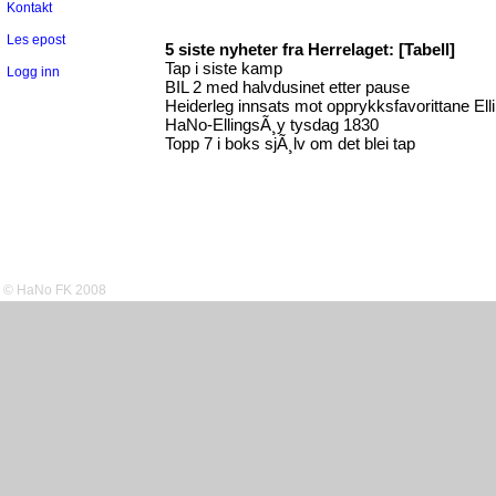
Kontakt
Les epost
5 siste nyheter fra Herrelaget:
[Tabell]
Tap i siste kamp
Logg inn
BIL 2 med halvdusinet etter pause
Heiderleg innsats mot opprykksfavorittane Ell
HaNo-EllingsÃ¸y tysdag 1830
Topp 7 i boks sjÃ¸lv om det blei tap
© HaNo FK 2008