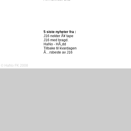
5 siste nyheter fra :
J16 nekter Ã¥ tape
J16 med bragd.
HaNo - HÃ¸dd
Tilbake til kvardagen
Ã…rsbeste av J16
© HaNo FK 2008