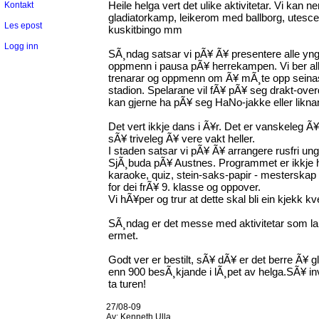
Heile helga vert det ulike aktivitetar. Vi kan
Kontakt
gladiatorkamp, leikerom med ballborg, utesc
Les epost
kuskitbingo mm
Logg inn
SÃ¸ndag satsar vi pÃ¥ Ã¥ presentere alle yn
oppmenn i pausa pÃ¥ herrekampen. Vi ber al
trenarar og oppmenn om Ã¥ mÃ¸te opp seinas
stadion. Spelarane vil fÃ¥ pÃ¥ seg drakt-ove
kan gjerne ha pÃ¥ seg HaNo-jakke eller likna
Det vert ikkje dans i Ã¥r. Det er vanskeleg Ã¥ 
sÃ¥ triveleg Ã¥ vere vakt heller.
I staden satsar vi pÃ¥ Ã¥ arrangere rusfri u
SjÃ¸buda pÃ¥ Austnes. Programmet er ikkje he
karaoke, quiz, stein-saks-papir - mesterskap el
for dei frÃ¥ 9. klasse og oppover.
Vi hÃ¥per og trur at dette skal bli ein kjekk kv
SÃ¸ndag er det messe med aktivitetar som lau
ermet.
Godt ver er bestilt, sÃ¥ dÃ¥ er det berre Ã¥
enn 900 besÃ¸kjande i lÃ¸pet av helga.SÃ¥ invit
ta turen!
27/08-09
Av:
Kenneth Ulla