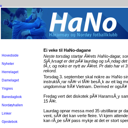
Ei veke til HaNo-dagane
Hovedside
Neste torsdag startar Ã¥rets HaNo-dagar, som
SjÃ¸lvsagt er det pÃ¥ laurdag og sÃ¸ndag de
Nyheter
fÃ¸r, og noko er nytt av Ã¥ret. Pr dato har vi
rekord.
Herrelaget
Torsdag 3. september skal nokre av HaNo sine
Damelaget
instruktÃ¸rar nÃ¥r vi fÃ¥r besÃ¸k av eit lag
ungdommar frÃ¥ Vietnam. Dermed er ogsÃ¥ 
Yngres
Fredag vert det diskotek pÃ¥ HaramsÃ¸y sam
Banedagbok
15 Ã¥r.
Nordøyhallen
Laurdag opnar messa med 35 utstillarar pr da
Linker
vent, sÃ¥ det kan verte fleire. Vi kjem attende
kan rÃ¸pe sÃ¥ pass mykje at det er stort spenn
Gjestebok