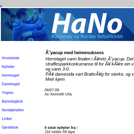
Ã˜yacup med heimesuksess
Hovedside
Herrelaget vann finalen i Ã¥rets Ã˜yacup. Det
straffesparkkonkurranse til for Ã¥ kÃ¥re ein v
Nyheter
og vann 3-0.
PÃ¥ damesida vart BrattvÃ¥g for sterke, og v
Herrelaget
Meir kjem
Damelaget
06/07-08
Yngres
Av:
Kenneth Ulla
Banedagbok
Nordøyhallen
Linker
Gjestebok
5 siste nyheter fra :
J16 nekter Ã¥ tape