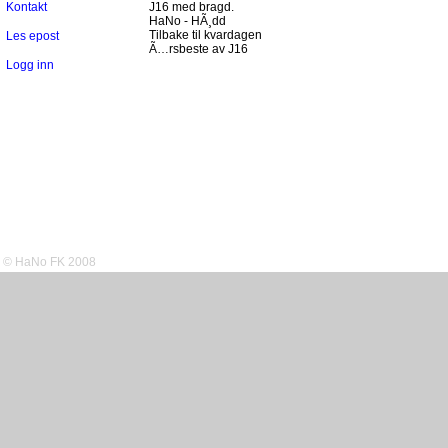
Kontakt
J16 med bragd.
HaNo - HÃ¸dd
Tilbake til kvardagen
Les epost
Ã…rsbeste av J16
Logg inn
© HaNo FK 2008