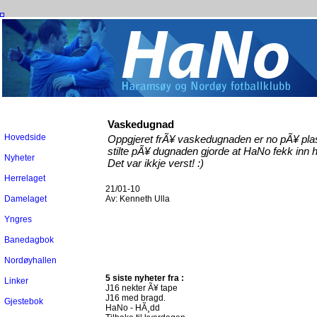
Vaskedugnad
Hovedside
Oppgjeret frÃ¥ vaskedugnaden er no pÃ¥ plass
stilte pÃ¥ dugnaden gjorde at HaNo fekk inn h
Nyheter
Det var ikkje verst! :)
Herrelaget
21/01-10
Damelaget
Av:
Kenneth Ulla
Yngres
Banedagbok
Nordøyhallen
5 siste nyheter fra :
Linker
J16 nekter Ã¥ tape
J16 med bragd.
Gjestebok
HaNo - HÃ¸dd