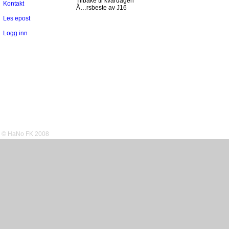
Tilbake til kvardagen
Kontakt
Ã…rsbeste av J16
Les epost
Logg inn
© HaNo FK 2008