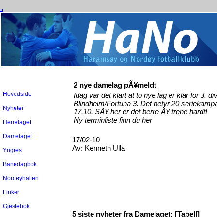
2 nye damelag pÃ¥meldt
Hovedside
Idag var det klart at to nye lag er klar for 3. 
Blindheim/Fortuna 3. Det betyr 20 seriekampa
Nyheter
17.10. SÃ¥ her er det berre Ã¥ trene hardt!
Ny terminliste finn du
her
Herrelaget
Damelaget
17/02-10
Av:
Kenneth Ulla
Yngres
Banedagbok
Nordøyhallen
Linker
Gjestebok
5 siste nyheter fra Damelaget:
[Tabell]