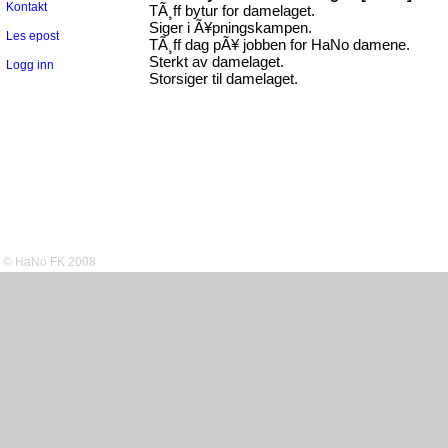
Kontakt
TÃ¸ff bytur for damelaget.
Siger i Ã¥pningskampen.
Les epost
TÃ¸ff dag pÃ¥ jobben for HaNo damene.
Sterkt av damelaget.
Logg inn
Storsiger til damelaget.
© HaNo FK 2008