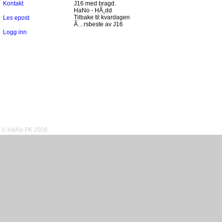
Kontakt
J16 med bragd.
HaNo - HÃ¸dd
Tilbake til kvardagen
Les epost
Ã…rsbeste av J16
Logg inn
© HaNo FK 2008