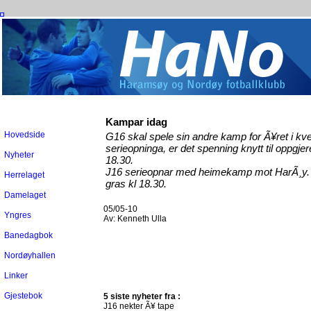
Kampar idag
Hovedside
G16 skal spele sin andre kamp for Ã¥ret i kveld
serieopninga, er det spenning knytt til oppg
Nyheter
18.30.
J16 serieopnar med heimekamp mot HarÃ¸y
Herrelaget
gras kl 18.30.
Damelaget
05/05-10
Yngres
Av:
Kenneth Ulla
Banedagbok
Nordøyhallen
Linker
Gjestebok
5 siste nyheter fra :
J16 nekter Ã¥ tape