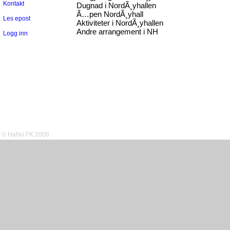
Kontakt
Dugnad i NordÃ¸yhallen
Ã…pen NordÃ¸yhall
Les epost
Aktiviteter i NordÃ¸yhallen
Andre arrangement i NH
Logg inn
© HaNo FK 2008