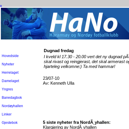
Dugnad fredag
Hovedside
I kveld kl 17.30 - 20.00 vert det ny dugnad p
skal rivast og reingjerast, det skal armerast og 
Nyheter
hjarteleg velkomne:) Ta med hammar!
Herrelaget
23/07-10
Damelaget
Av:
Kenneth Ulla
Yngres
Banedagbok
Nordøyhallen
Linker
5 siste nyheter fra NordÃ¸yhallen:
Gjestebok
Klargjering av NordÃ¸yhallen