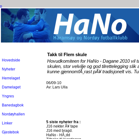
Takk til Flem skule
Hovedside
Hovudkomiteen for HaNo - Dagane 2010 vil ta
skulen, stor velvilje og god tilrettelegging sl
Nyheter
kunne gjennomfÃ¸rast pÃ¥ tradisjonelt vis. Tu
Herrelaget
06/09-10
Damelaget
Av:
Lars Ulla
Yngres
Banedagbok
Nordøyhallen
5 siste nyheter fra :
Linker
J16 nekter Ã¥ tape
J16 med bragd.
Gjestebok
HaNo - HÃ¸dd