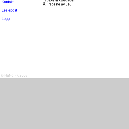
Tilbake til kvardagen
Kontakt
Ã…rsbeste av J16
Les epost
Logg inn
© HaNo FK 2008