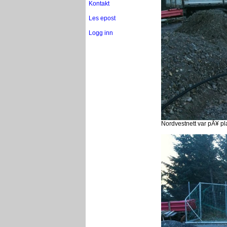
Kontakt
Les epost
Logg inn
Nordvestnett var pÃ¥ pl