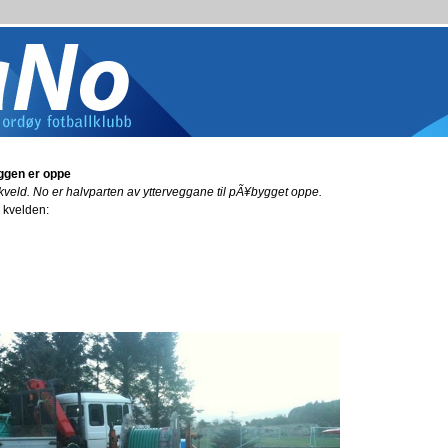
ggen er oppe
kveld. No er halvparten av ytterveggane til pÃ¥bygget oppe.
¥ kvelden: