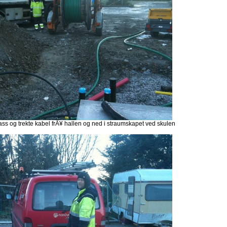
ass og trekte kabel frÃ¥ hallen og ned i straumskapet ved skulen