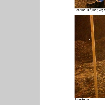
Per Arne, BjÃ¸rnar, Veg
John Andre