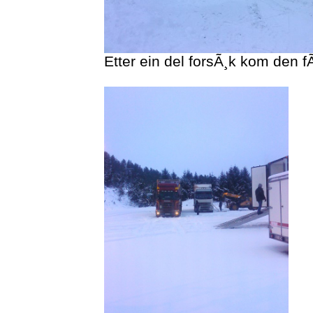
Etter ein del forsÃ¸k kom den f