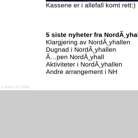
Kassene er i allefall komt rett:)
5 siste nyheter fra NordÃ¸yha
Klargjering av NordÃ¸yhallen
Dugnad i NordÃ¸yhallen
Ã…pen NordÃ¸yhall
Aktiviteter i NordÃ¸yhallen
Andre arrangement i NH
© HaNo FK 2008