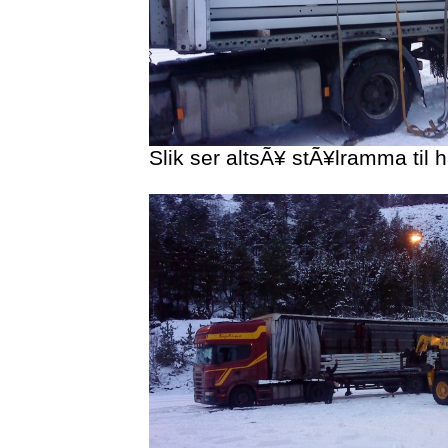
Slik ser altsÃ¥ stÃ¥lramma til h