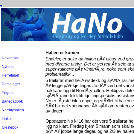
Hallen er komen
Hovedside
Endeleg er delar av hallen pÃ¥ plass ved grus
med diverse utstyr. Det er vel rett Ã¥ seie at
Nyheter
super-rutinerte pÃ¥ vinterfÃ¸re, noko som ska
problematikk...
Herrelaget
5 trailarar med heilÃ¥rsdekk og sjÃ¥fÃ¸rar med
Damelaget
Ã¥ legge pÃ¥ kjettingar. Ja dÃ¥ vert det va
bakkane opp til NordÃ¸yhallen. Heldigvis dukka
Yngres
sjÃ¥fÃ¸rane fekk litt kjettingspesialistassistan
No er fÃ¸rste bilen oppe, og stÃ¥let til hallen 
Banedagbok
SÃ¥ blir det spennande Ã¥ sjÃ¥ om resten av 
Nordøyhallen
av dagen.
Linker
Oppdatert: No kl 16 har det vore 5 trailarar her.
ligg no klart. Fredag kjem 5 mann som skal s
Gjestebok
pÃ¥ Ã¥ jobbe lange dagar, og ha 2/3 av hallen fe