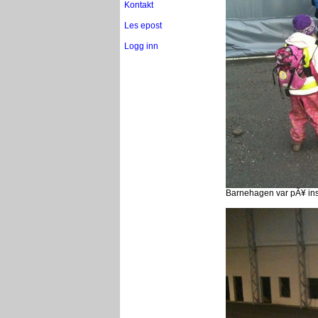
Kontakt
Les epost
Logg inn
Barnehagen var pÃ¥ in