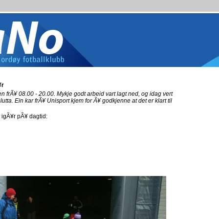
¥r
llen frÃ¥ 08.00 - 20.00. Mykje godt arbeid vart lagt ned, og idag vert
lutta. Ein kar frÃ¥ Unisport kjem for Ã¥ godkjenne at det er klart til
¥ igÃ¥r pÃ¥ dagtid: