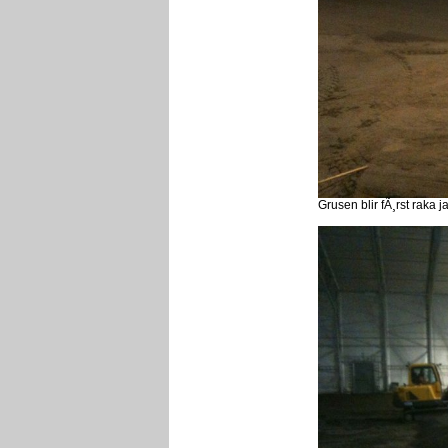
Grusen blir fÃ¸rst raka j