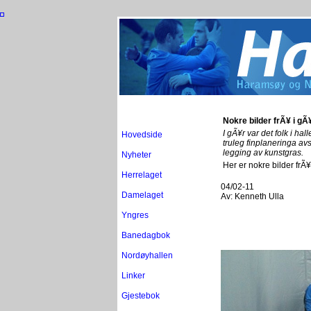
Nokre bilder frÃ¥ i gÃ
I gÃ¥r var det folk i ha
Hovedside
truleg finplaneringa avs
legging av kunstgras.
Nyheter
Her er nokre bilder frÃ
Herrelaget
04/02-11
Damelaget
Av:
Kenneth Ulla
Yngres
Banedagbok
Nordøyhallen
Linker
Gjestebok