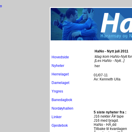
HaNo - Nytt juli 2011
Idag kom HaNo-Nytt for 
Hovedside
[Les HaNo - Nytt...]
Nyheter
her
Herrelaget
01/07-11
Av:
Kenneth Ulla
Damelaget
Yngres
Banedagbok
Nordøyhallen
5 siste nyheter fra :
J16 nekter Ã¥ tape
Linker
J16 med bragd.
HaNo - HÃ¸dd
Gjestebok
Tilbake til kvardagen