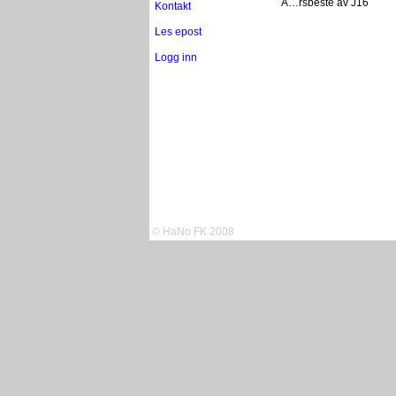
Ã…rsbeste av J16
Kontakt
Les epost
Logg inn
© HaNo FK 2008