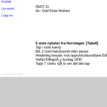
Kontakt
05/07-11
Les epost
Av:
Odd Einar Molnes
Logg inn
5 siste nyheter fra Herrelaget:
[Tabell]
Tap i siste kamp
BIL 2 med halvdusinet etter pause
Heiderleg innsats mot opprykksfavorittane Ell
HaNo-EllingsÃ¸y tysdag 1830
Topp 7 i boks sjÃ¸lv om det blei tap
© HaNo FK 2008