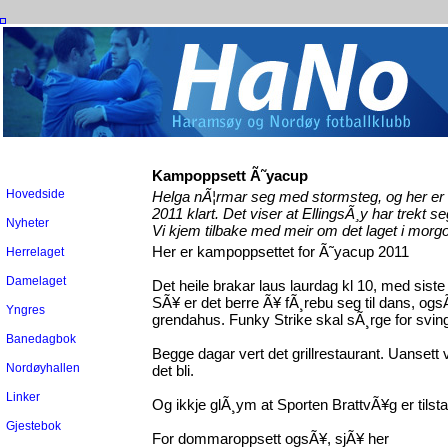
Kampoppsett Ã˜yacup
Hovedside
Helga nÃ¦rmar seg med stormsteg,
og her er
2011
klart. Det viser at EllingsÃ¸y har trekt 
Nyheter
Vi kjem tilbake med meir om det laget i morg
Her er kampoppsettet for Ã˜yacup 2011
Herrelaget
Damelaget
Det heile brakar laus laurdag kl 10, med siste 
SÃ¥ er det berre Ã¥ fÃ¸rebu seg til dans, og
Yngres
grendahus. Funky Strike skal sÃ¸rge for svin
Banedagbok
Begge dagar vert det grillrestaurant. Uansett v
Nordøyhallen
det bli.
Linker
Og ikkje glÃ¸ym at Sporten BrattvÃ¥g er tilsta
Gjestebok
For dommaroppsett ogsÃ¥, sjÃ¥ her