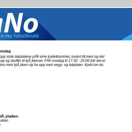
onsdag
opp siste takplatene pÃ¥ eine toalettrommet, isolert litt meir og det
kap og skuffer til kjÃ¸kkenet. PÃ¥ onsdag kl 17:30 - 20:00 blir det ei
 skru meir kjÃ¸kken og ha opp meir vegg- og takplater. Kjekt om du
rdÃ¸yhallen:
allen
n