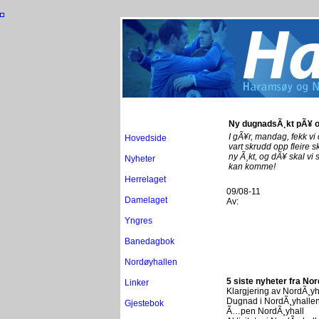
Ny dugnadsÃ¸kt pÃ¥ 
I gÃ¥r, mandag, fekk vi 
Hovedside
vart skrudd opp fleire s
ny Ã¸kt, og dÃ¥ skal vi
Nyheter
kan komme!
Herrelaget
09/08-11
Damelaget
Av:
Yngres
Banedagbok
Nordøyhallen
5 siste nyheter fra No
Linker
Klargjering av NordÃ¸yh
Dugnad i NordÃ¸yhalle
Gjestebok
Ã…pen NordÃ¸yhall