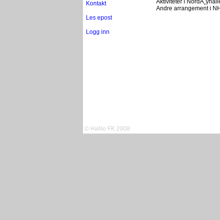
Aktiviteter i NordÃ¸yhal
Kontakt
Andre arrangement i N
Les epost
Logg inn
© HaNo FK 2008