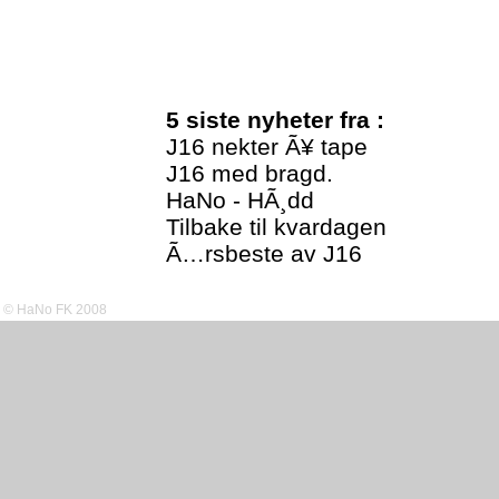
5 siste nyheter fra :
J16 nekter Ã¥ tape
J16 med bragd.
HaNo - HÃ¸dd
Tilbake til kvardagen
Ã…rsbeste av J16
© HaNo FK 2008