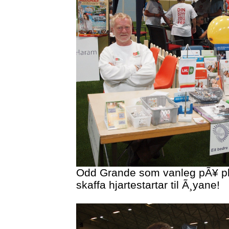
Odd Grande som vanleg pÃ¥ p
skaffa hjartestartar til Ã¸yane!