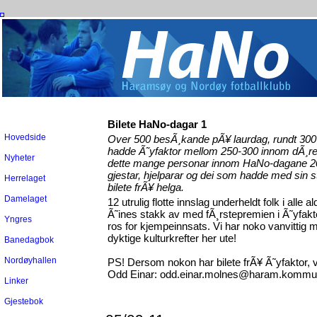
Bilete HaNo-dagar 1
Hovedside
Over 500 besÃ¸kande pÃ¥ laurdag, rundt 300
hadde Ã˜yfaktor mellom 250-300 innom dÃ¸rene. 
Nyheter
dette mange personar innom HaNo-dagane 201
gjestar, hjelparar og dei som hadde med sin 
Herrelaget
bilete frÃ¥ helga.
Damelaget
12 utrulig flotte innslag underheldt folk i alle 
Ã˜ines stakk av med fÃ¸rstepremien i Ã˜yfaktor
Yngres
ros for kjempeinnsats. Vi har noko vanvittig
dyktige kulturkrefter her ute!
Banedagbok
Nordøyhallen
PS! Dersom nokon har bilete frÃ¥ Ã˜yfaktor, v
Odd Einar: odd.einar.molnes@haram.kommu
Linker
Gjestebok