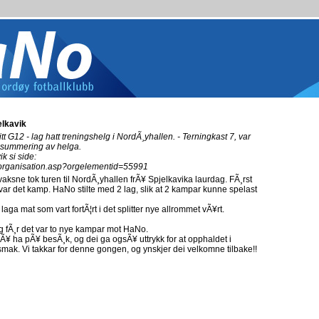
elkavik
itt G12 - lag hatt treningshelg i NordÃ¸yhallen. - Terningkast 7, var
psummering av helga.
k si side:
no/organisation.asp?orgelementid=55991
vaksne tok turen til NordÃ¸yhallen frÃ¥ Spjelkavika laurdag. FÃ¸rst
 var det kamp. HaNo stilte med 2 lag, slik at 2 kampar kunne spelast
laga mat som vart fortÃ¦rt i det splitter nye allrommet vÃ¥rt.
g fÃ¸r det var to nye kampar mot HaNo.
 Ã¥ ha pÃ¥ besÃ¸k, og dei ga ogsÃ¥ uttrykk for at opphaldet i
mak. Vi takkar for denne gongen, og ynskjer dei velkomne tilbake!!