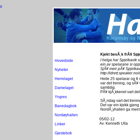
Kjekt besÃ¸k frÃ¥ Spj
I helga har Spjelkavik s
Hovedside
ein av spelarane si op
SjÃ¥ meir pÃ¥ Spjelkavi
Nyheter
http://idrett.speaker.
Herrelaget
Heile 25 spelarar og 8 
var det trening, og sÃ¥
samtidig.
Damelaget
PÃ¥ kjÃ¸kkenet vart det 
Yngres
SÃ¸ndag vart det trenin
Det var ein kjekk gjeng
Banedagbok
NordÃ¸yhallen ga meirs
Nordøyhallen
05/02-12
Av:
Kenneth Ulla
Linker
Gjestebok