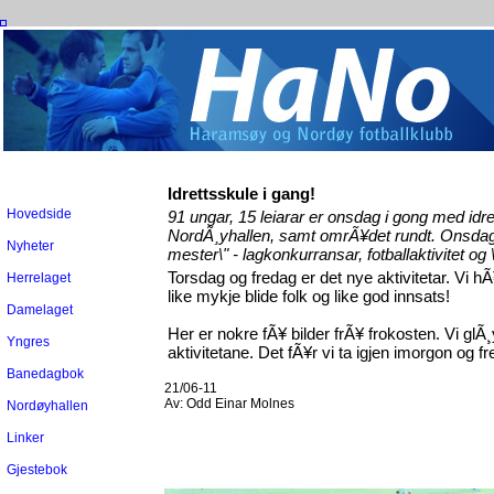
Idrettsskule i gang!
Hovedside
91 ungar, 15 leiarar er onsdag i gong med id
NordÃ¸yhallen, samt omrÃ¥det rundt. Onsdag 
Nyheter
mester\" - lagkonkurransar, fotballaktivitet og \"
Torsdag og fredag er det nye aktivitetar. Vi 
Herrelaget
like mykje blide folk og like god innsats!
Damelaget
Her er nokre fÃ¥ bilder frÃ¥ frokosten. Vi glÃ
Yngres
aktivitetane. Det fÃ¥r vi ta igjen imorgon og f
Banedagbok
21/06-11
Av:
Odd Einar Molnes
Nordøyhallen
Linker
Gjestebok