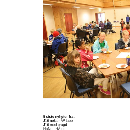
5 siste nyheter fra :
J16 nekter Ã¥ tape
J16 med bragd.
HaNo - HÃ¸dd