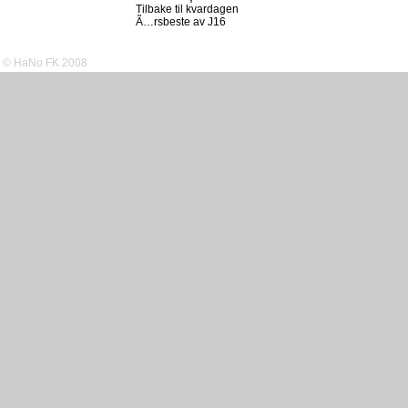
Tilbake til kvardagen
Ã…rsbeste av J16
© HaNo FK 2008