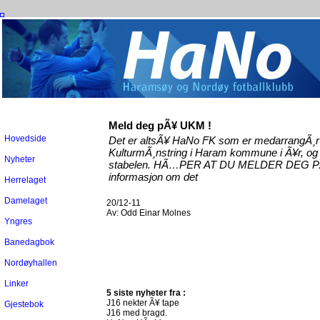
Meld deg pÃ¥ UKM !
Hovedside
Det er altsÃ¥ HaNo FK som er medarrangÃ
KulturmÃ¸nstring i Haram kommune i Ã¥r, og 
Nyheter
stabelen. HÃ…PER AT DU MELDER DEG 
informasjon om det
Herrelaget
Damelaget
20/12-11
Av:
Odd Einar Molnes
Yngres
Banedagbok
Nordøyhallen
Linker
5 siste nyheter fra :
J16 nekter Ã¥ tape
Gjestebok
J16 med bragd.