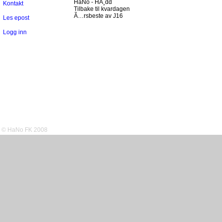
HaNo - HÃ¸dd
Kontakt
Tilbake til kvardagen
Ã…rsbeste av J16
Les epost
Logg inn
© HaNo FK 2008