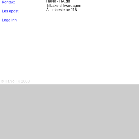
HaNo - HÃ¸dd
Kontakt
Tilbake til kvardagen
Ã…rsbeste av J16
Les epost
Logg inn
© HaNo FK 2008