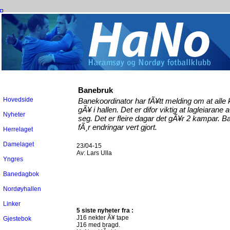
Banebruk
Hovedside
Banekoordinator har fÃ¥tt melding om at all
gÃ¥ i hallen. Det er difor viktig at lagleiaran
Nyheter
seg. Det er fleire dagar det gÃ¥r 2 kampar. 
fÃ¸r endringar vert gjort.
Herrelaget
Damelaget
23/04-15
Av:
Lars Ulla
Yngres
Banedagbok
Nordøyhallen
Linker
5 siste nyheter fra :
J16 nekter Ã¥ tape
Gjestebok
J16 med bragd.