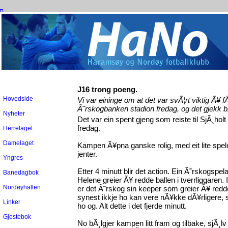
J16 trong poeng.
Hovedside
Vi var eininge om at det var svÃ¦rt viktig Ã¥
Ã˜rskogbanken stadion fredag, og det gjekk bra 
Nyheter
Det var ein spent gjeng som reiste til SjÃ¸hol
fredag.
Herrelaget
Damelaget
Kampen Ã¥pna ganske rolig, med eit lite spel
jenter.
Yngres
Etter 4 minutt blir det action. Ein Ã˜rskogspel
Banedagbok
Helene greier Ã¥ redde ballen i tverrliggaren.
Nordøyhallen
er det Ã˜rskog sin keeper som greier Ã¥ redde 
synest ikkje ho kan vere nÃ¥kke dÃ¥rligere, s
Linker
ho og. Alt dette i det fjerde minutt.
Gjestebok
No bÃ¸lgjer kampen litt fram og tilbake, sjÃ¸lv