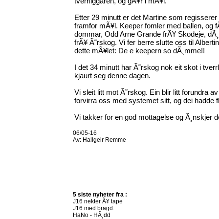
tverrliggaren, og gÃ¥r i mÃ¥l.
Etter 29 minutt er det Martine som regisserer i
framfor mÃ¥l. Keeper fomler med ballen, og 
dommar, Odd Arne Grande frÃ¥ Skodeje, dÃ¸m
frÃ¥ Ã˜rskog. Vi fer berre slutte oss til Albert
dette mÃ¥let: De e keepern so dÃ¸mme!!
I det 34 minutt har Ã˜rskog nok eit skot i tve
kjaurt seg denne dagen.
Vi sleit litt mot Ã˜rskog. Ein blir litt forundra 
forvirra oss med systemet sitt, og dei hadde f
Vi takker for en god mottagelse og Ã¸nskjer d
06/05-16
Av:
Hallgeir Remme
5 siste nyheter fra :
J16 nekter Ã¥ tape
J16 med bragd.
HaNo - HÃ¸dd