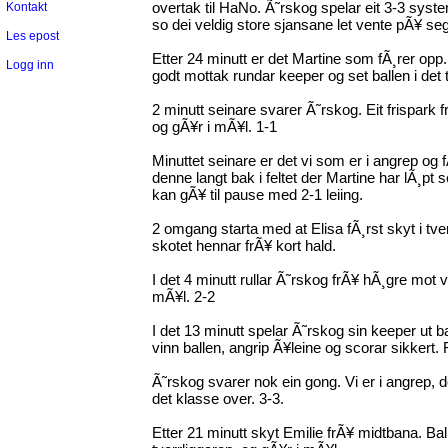
overtak til HaNo. Ã˜rskog spelar eit 3-3 system
Kontakt
so dei veldig store sjansane let vente pÃ¥ seg
Les epost
Etter 24 minutt er det Martine som fÃ¸rer opp.
Logg inn
godt mottak rundar keeper og set ballen i det
2 minutt seinare svarer Ã˜rskog. Eit frispark
og gÃ¥r i mÃ¥l. 1-1
Minuttet seinare er det vi som er i angrep og f
denne langt bak i feltet der Martine har lÃ¸pt seg
kan gÃ¥ til pause med 2-1 leiing.
2 omgang starta med at Elisa fÃ¸rst skyt i tve
skotet hennar frÃ¥ kort hald.
I det 4 minutt rullar Ã˜rskog frÃ¥ hÃ¸gre mot ve
mÃ¥l. 2-2
I det 13 minutt spelar Ã˜rskog sin keeper ut ba
vinn ballen, angrip Ã¥leine og scorar sikkert. 
Ã˜rskog svarer nok ein gong. Vi er i angrep, de
det klasse over. 3-3.
Etter 21 minutt skyt Emilie frÃ¥ midtbana. Ball