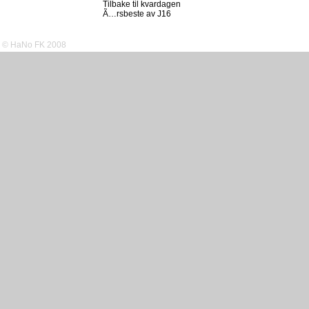
Tilbake til kvardagen
Ã…rsbeste av J16
© HaNo FK 2008