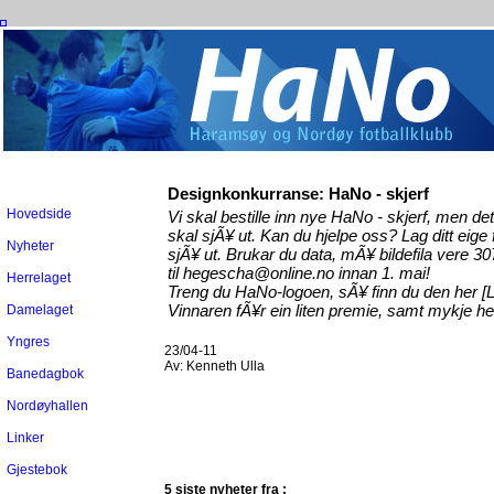
Designkonkurranse: HaNo - skjerf
Hovedside
Vi skal bestille inn nye HaNo - skjerf, men det
skal sjÃ¥ ut. Kan du hjelpe oss? Lag ditt eige fo
Nyheter
sjÃ¥ ut. Brukar du data, mÃ¥ bildefila vere 307
til hegescha@online.no innan 1. mai!
Herrelaget
Treng du HaNo-logoen, sÃ¥ finn du den her
[
Vinnaren fÃ¥r ein liten premie, samt mykje he
Damelaget
Yngres
23/04-11
Av:
Kenneth Ulla
Banedagbok
Nordøyhallen
Linker
Gjestebok
5 siste nyheter fra :