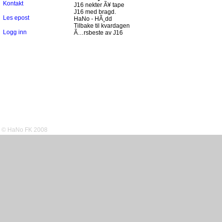
Kontakt
J16 nekter Ã¥ tape
J16 med bragd.
Les epost
HaNo - HÃ¸dd
Tilbake til kvardagen
Logg inn
Ã…rsbeste av J16
© HaNo FK 2008