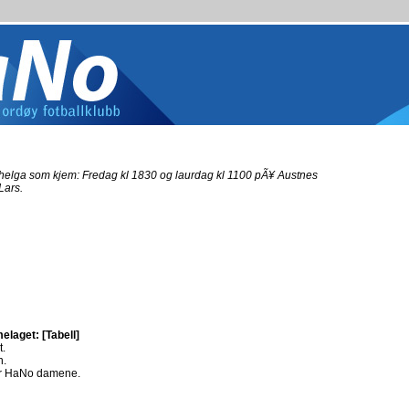
i helga som kjem: Fredag kl 1830 og laurdag kl 1100 pÃ¥ Austnes
 Lars.
melaget:
[Tabell]
t.
n.
or HaNo damene.