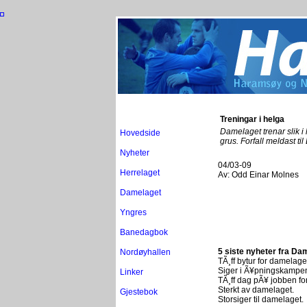
Treningar i helga
Damelaget trenar slik 
Hovedside
grus. Forfall meldast til
Nyheter
04/03-09
Herrelaget
Av:
Odd Einar Molnes
Damelaget
Yngres
Banedagbok
5 siste nyheter fra Da
Nordøyhallen
TÃ¸ff bytur for damelage
Siger i Ã¥pningskampe
Linker
TÃ¸ff dag pÃ¥ jobben f
Sterkt av damelaget.
Gjestebok
Storsiger til damelaget.