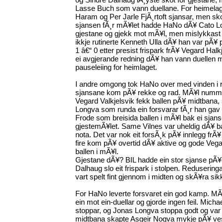
Lasse Buch som vann duellane. For heimelag
Haram og Per Jarle FjÃ¸rtoft sjansar, men sko
sjansen fÃ¸r mÃ¥let hadde HaNo dÃ¥ Cato Lo
gjestane og gjekk mot mÃ¥l, men mislykkast 
ikkje rutinerte Kenneth Ulla dÃ¥ han var pÃ¥ 
1 â€“ 0 etter presist frispark frÃ¥ Vegard Ha
ei avgjerande redning dÃ¥ han vann duellen 
pauseleiing for heimlaget.
I andre omgong tok HaNo over med vinden i ry
sjansane kom pÃ¥ rekke og rad. MÃ¥l nummer t
Vegard Valkjelsvik fekk ballen pÃ¥ midtbana, s
Longva som runda ein forsvarar fÃ¸r han gav ba
Frode som breisida ballen i mÃ¥l bak ei sjans
gjestemÃ¥let. Same Vilnes var uheldig dÃ¥ 
nota. Det var nok eit forsÃ¸k pÃ¥ innlegg f
fire kom pÃ¥ overtid dÃ¥ aktive og gode Vega
ballen i mÃ¥l.
Gjestane dÃ¥? BIL hadde ein stor sjanse pÃ¥ 
Dalhaug slo eit frispark i stolpen. Reduserin
vart spelt fint gjennom i midten og skÃ¥ra sikk
For HaNo leverte forsvaret ein god kamp. MÃ
ein mot ein-duellar og gjorde ingen feil. Mich
stoppar, og Jonas Longva stoppa godt og var
midtbana skapte Asgeir Nogva mykje pÃ¥ ves