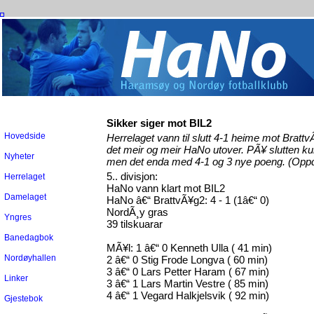
Sikker siger mot BIL2
Hovedside
Herrelaget vann til slutt 4-1 heime mot Brattv
det meir og meir HaNo utover. PÃ¥ slutten ku
Nyheter
men det enda med 4-1 og 3 nye poeng. (Oppdat
5.. divisjon:
Herrelaget
HaNo vann klart mot BIL2
Damelaget
HaNo â€“ BrattvÃ¥g2: 4 - 1 (1â€“ 0)
NordÃ¸y gras
Yngres
39 tilskuarar
Banedagbok
MÃ¥l: 1 â€“ 0 Kenneth Ulla ( 41 min)
Nordøyhallen
2 â€“ 0 Stig Frode Longva ( 60 min)
3 â€“ 0 Lars Petter Haram ( 67 min)
Linker
3 â€“ 1 Lars Martin Vestre ( 85 min)
4 â€“ 1 Vegard Halkjelsvik ( 92 min)
Gjestebok