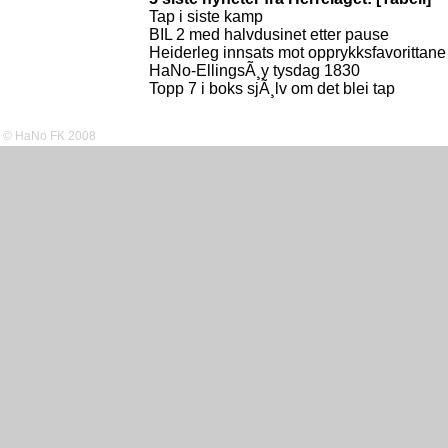
Tap i siste kamp
BIL 2 med halvdusinet etter pause
Heiderleg innsats mot opprykksfavorittane
HaNo-EllingsÃ¸y tysdag 1830
Topp 7 i boks sjÃ¸lv om det blei tap
© HaNo FK 2008