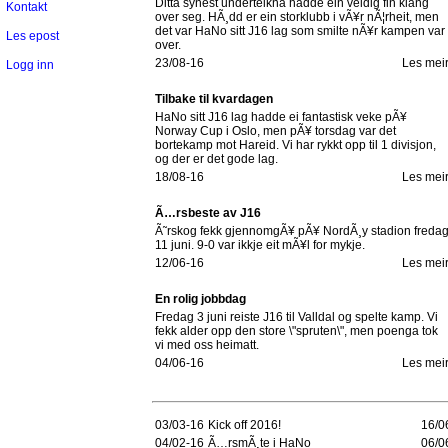
Ditta synest underteikna hadde ein veldig fin klang
Kontakt
over seg. HÃ¸dd er ein storklubb i vÃ¥r nÃ¦rheit, men
det var HaNo sitt J16 lag som smilte nÃ¥r kampen var
Les epost
over.
23/08-16
Les mei
Logg inn
Tilbake til kvardagen
HaNo sitt J16 lag hadde ei fantastisk veke pÃ¥
Norway Cup i Oslo, men pÃ¥ torsdag var det
bortekamp mot Hareid. Vi har rykkt opp til 1 divisjon,
og der er det gode lag.
18/08-16
Les mei
Ã…rsbeste av J16
Ã˜rskog fekk gjennomgÃ¥ pÃ¥ NordÃ¸y stadion freda
11 juni. 9-0 var ikkje eit mÃ¥l for mykje.
12/06-16
Les mei
En rolig jobbdag
Fredag 3 juni reiste J16 til Valldal og spelte kamp. Vi
fekk alder opp den store \"spruten\", men poenga tok
vi med oss heimatt.
04/06-16
Les mei
03/03-16
Kick off 2016!
16/0
04/02-16
Ã…rsmÃ¸te i HaNo
06/0