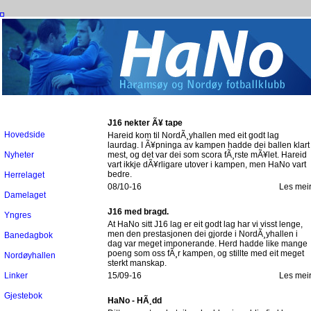
J16 nekter Ã¥ tape
Hovedside
Hareid kom til NordÃ¸yhallen med eit godt lag
laurdag. I Ã¥pninga av kampen hadde dei ballen klart
Nyheter
mest, og det var dei som scora fÃ¸rste mÃ¥let. Hareid
vart ikkje dÃ¥rligare utover i kampen, men HaNo vart
bedre.
Herrelaget
08/10-16
Les mei
Damelaget
J16 med bragd.
Yngres
At HaNo sitt J16 lag er eit godt lag har vi visst lenge,
men den prestasjonen dei gjorde i NordÃ¸yhallen i
Banedagbok
dag var meget imponerande. Herd hadde like mange
poeng som oss fÃ¸r kampen, og stillte med eit meget
Nordøyhallen
sterkt manskap.
Linker
15/09-16
Les mei
Gjestebok
HaNo - HÃ¸dd