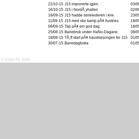
22/10-15
J15 imponerte igjen.
03/0
16/10-15
J15 i NordÃ¸yhallen
02/0
18/09-15
J15 hadde serielederen i kne.
23/0
11/09-15
J15 med stor kamp pÃ¥ Austnes.
18/0
06/09-15
Tap pÃ¥ ein god dag
18/0
25/08-15
Banebruk under HaNo-Dagane.
08/0
18/08-15
TÃ¸ff start pÃ¥ haustsesongen for J15
01/0
30/07-15
Banedagboka
01/0
© HaNo FK 2008